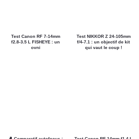
Test Canon RF 7-14mm
Test NIKKOR Z 24-105mm
f2.8-3.5 L FISHEYE : un
f/4-7.1 : un objectif de kit
ovni
qui vaut le coup !
🥊 Comparatif autofocus :
Test Canon RF 14mm f1.4 L