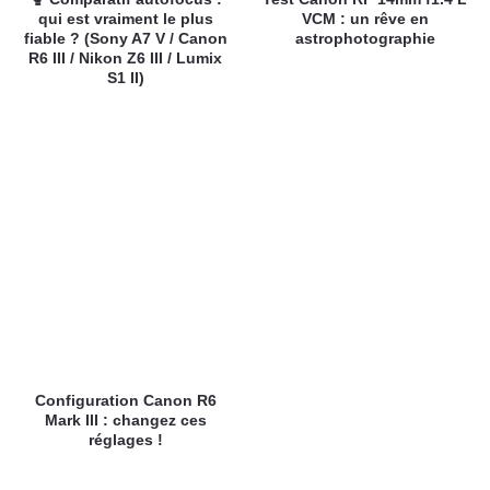
qui est vraiment le plus
VCM : un rêve en
fiable ? (Sony A7 V / Canon
astrophotographie
R6 III / Nikon Z6 III / Lumix
S1 II)
Configuration Canon R6
Mark III : changez ces
réglages !