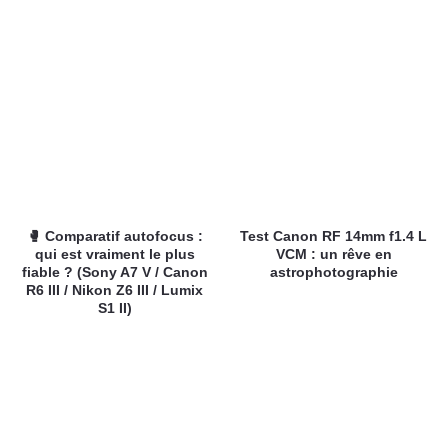
🥊 Comparatif autofocus :
Test Canon RF 14mm f1.4 L
qui est vraiment le plus
VCM : un rêve en
fiable ? (Sony A7 V / Canon
astrophotographie
R6 III / Nikon Z6 III / Lumix
S1 II)