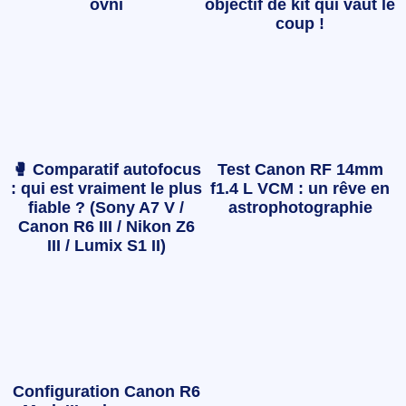
ovni
objectif de kit qui vaut le
coup !
🥊 Comparatif autofocus
Test Canon RF 14mm
: qui est vraiment le plus
f1.4 L VCM : un rêve en
fiable ? (Sony A7 V /
astrophotographie
Canon R6 III / Nikon Z6
III / Lumix S1 II)
Configuration Canon R6