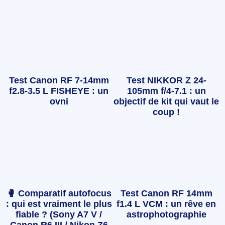
Test Canon RF 7-14mm
Test NIKKOR Z 24-
f2.8-3.5 L FISHEYE : un
105mm f/4-7.1 : un
ovni
objectif de kit qui vaut le
coup !
🥊 Comparatif autofocus
Test Canon RF 14mm
: qui est vraiment le plus
f1.4 L VCM : un rêve en
fiable ? (Sony A7 V /
astrophotographie
Canon R6 III / Nikon Z6