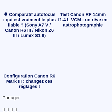
🥊 Comparatif autofocus
Test Canon RF 14mm
: qui est vraiment le plus
f1.4 L VCM : un rêve en
fiable ? (Sony A7 V /
astrophotographie
Canon R6 III / Nikon Z6
III / Lumix S1 II)
Configuration Canon R6
Mark III : changez ces
réglages !
Partager