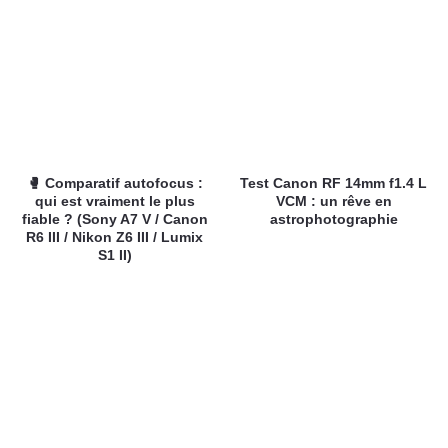
🥊 Comparatif autofocus :
Test Canon RF 14mm f1.4 L
qui est vraiment le plus
VCM : un rêve en
fiable ? (Sony A7 V / Canon
astrophotographie
R6 III / Nikon Z6 III / Lumix
S1 II)