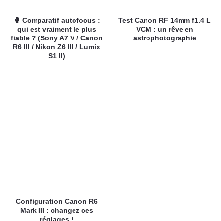
🥊 Comparatif autofocus :
Test Canon RF 14mm f1.4 L
qui est vraiment le plus
VCM : un rêve en
fiable ? (Sony A7 V / Canon
astrophotographie
R6 III / Nikon Z6 III / Lumix
S1 II)
Configuration Canon R6
Mark III : changez ces
réglages !