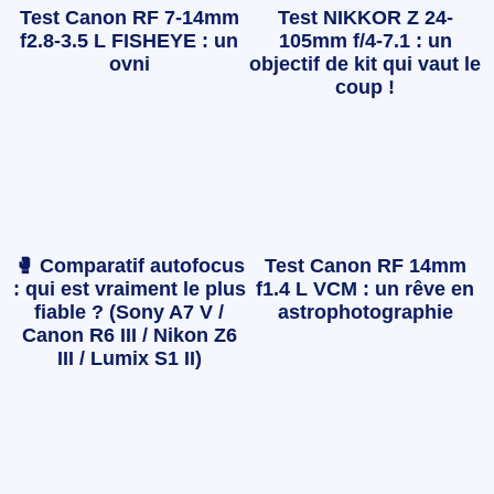
Test Canon RF 7-14mm
Test NIKKOR Z 24-
f2.8-3.5 L FISHEYE : un
105mm f/4-7.1 : un
ovni
objectif de kit qui vaut le
coup !
🥊 Comparatif autofocus
Test Canon RF 14mm
: qui est vraiment le plus
f1.4 L VCM : un rêve en
fiable ? (Sony A7 V /
astrophotographie
Canon R6 III / Nikon Z6
III / Lumix S1 II)