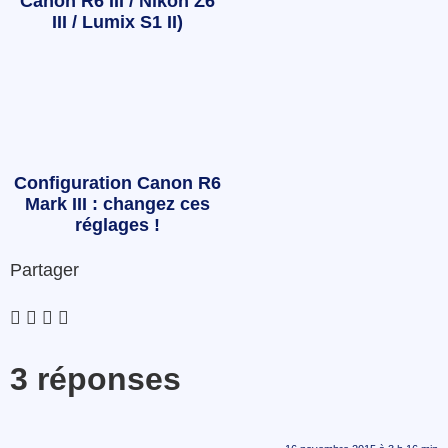
Canon R6 III / Nikon Z6
III / Lumix S1 II)
Configuration Canon R6
Mark III : changez ces
réglages !
Partager
3 réponses