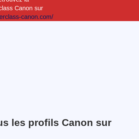
class Canon sur
terclass-canon.com/
us les profils Canon sur