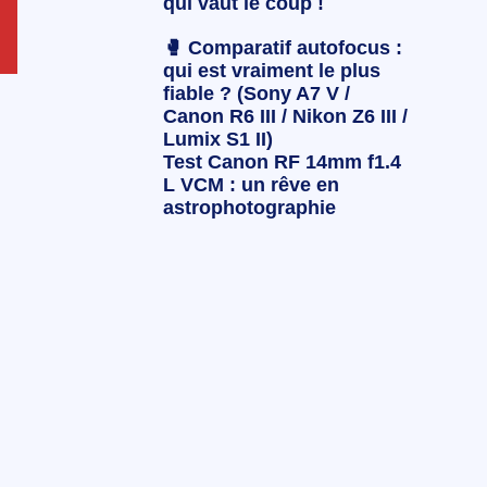
qui vaut le coup !
🥊 Comparatif autofocus :
qui est vraiment le plus
fiable ? (Sony A7 V /
Canon R6 III / Nikon Z6 III /
Lumix S1 II)
Test Canon RF 14mm f1.4
L VCM : un rêve en
astrophotographie