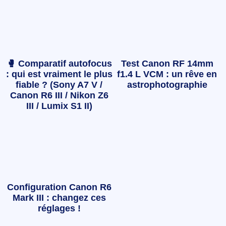
🥊 Comparatif autofocus
Test Canon RF 14mm
: qui est vraiment le plus
f1.4 L VCM : un rêve en
fiable ? (Sony A7 V /
astrophotographie
Canon R6 III / Nikon Z6
III / Lumix S1 II)
Configuration Canon R6
Mark III : changez ces
réglages !