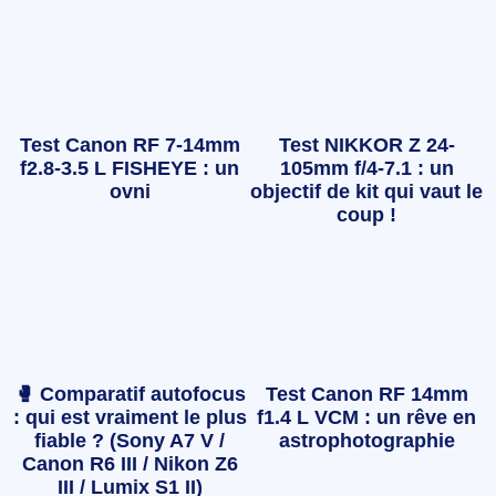
Test Canon RF 7-14mm
Test NIKKOR Z 24-
f2.8-3.5 L FISHEYE : un
105mm f/4-7.1 : un
ovni
objectif de kit qui vaut le
coup !
🥊 Comparatif autofocus
Test Canon RF 14mm
: qui est vraiment le plus
f1.4 L VCM : un rêve en
fiable ? (Sony A7 V /
astrophotographie
Canon R6 III / Nikon Z6
III / Lumix S1 II)