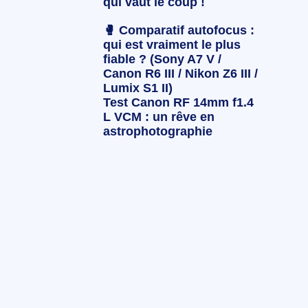
qui vaut le coup !
🥊 Comparatif autofocus :
qui est vraiment le plus
fiable ? (Sony A7 V /
Canon R6 III / Nikon Z6 III /
Lumix S1 II)
Test Canon RF 14mm f1.4
L VCM : un rêve en
astrophotographie