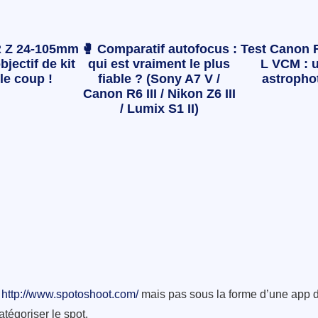
 Z 24-105mm
🥊 Comparatif autofocus :
Test Canon 
bjectif de kit
qui est vraiment le plus
L VCM : u
le coup !
fiable ? (Sony A7 V /
astropho
Canon R6 III / Nikon Z6 III
/ Lumix S1 II)
:
http://www.spotoshoot.com/
mais pas sous la forme d’une app dé
tégoriser le spot.