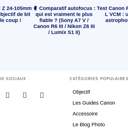
 Z 24-105mm
🥊 Comparatif autofocus :
Test Canon 
bjectif de kit
qui est vraiment le plus
L VCM : u
le coup !
fiable ? (Sony A7 V /
astropho
Canon R6 III / Nikon Z6 III
/ Lumix S1 II)
UX SOCIAUX
CATÉGORIES POPULAIRE
Objectif
Les Guides Canon
Accessoire
Le Blog Photo