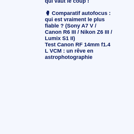
qui vaut le coup !
🥊 Comparatif autofocus :
qui est vraiment le plus
fiable ? (Sony A7 V /
Canon R6 III / Nikon Z6 III /
Lumix S1 II)
Test Canon RF 14mm f1.4
L VCM : un rêve en
astrophotographie