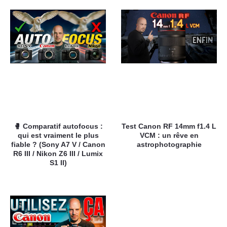
🥊 Comparatif autofocus :
Test Canon RF 14mm f1.4 L
qui est vraiment le plus
VCM : un rêve en
fiable ? (Sony A7 V / Canon
astrophotographie
R6 III / Nikon Z6 III / Lumix
S1 II)