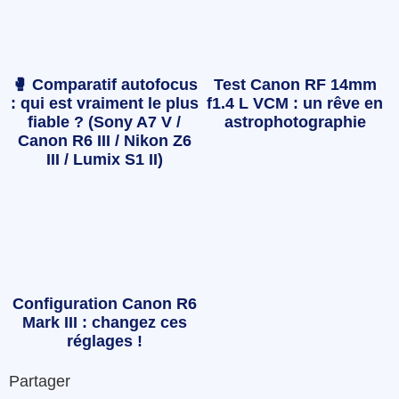
🥊 Comparatif autofocus
Test Canon RF 14mm
: qui est vraiment le plus
f1.4 L VCM : un rêve en
fiable ? (Sony A7 V /
astrophotographie
Canon R6 III / Nikon Z6
III / Lumix S1 II)
Configuration Canon R6
Mark III : changez ces
réglages !
Partager