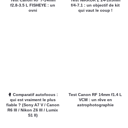
Test Canon RF 7-14mm
Test NIKKOR Z 24-105mm
f2.8-3.5 L FISHEYE : un
f/4-7.1 : un objectif de kit
ovni
qui vaut le coup !
🥊 Comparatif autofocus :
Test Canon RF 14mm f1.4 L
qui est vraiment le plus
VCM : un rêve en
fiable ? (Sony A7 V / Canon
astrophotographie
R6 III / Nikon Z6 III / Lumix
S1 II)