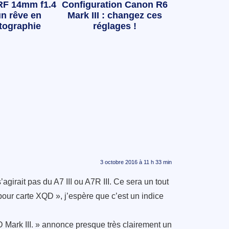
RF 14mm f1.4
Configuration Canon R6
n rêve en
Mark III : changez ces
tographie
réglages !
3 octobre 2016 à 11 h 33 min
girait pas du A7 III ou A7R III. Ce sera un tout
our carte XQD », j’espère que c’est un indice
5D Mark III. » annonce presque très clairement un