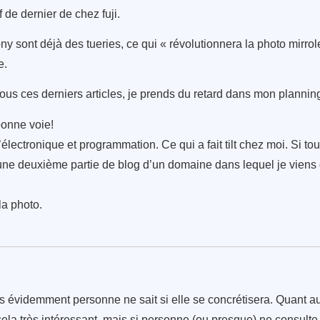
 de dernier de chez fuji.
ony sont déjà des tueries, ce qui « révolutionnera la photo mirro
e.
ous ces derniers articles, je prends du retard dans mon planning
bonne voie!
’électronique et programmation. Ce qui a fait tilt chez moi. Si t
 d’une deuxième partie de blog d’un domaine dans lequel je vien
la photo.
is évidemment personne ne sait si elle se concrétisera. Quant au
cela très intéressant, mais si personne (ou presque) ne consulte