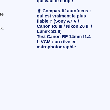
qui vaut le coup !
🥊 Comparatif autofocus :
te
qui est vraiment le plus
fiable ? (Sony A7 V /
Canon R6 III / Nikon Z6 III /
ux.
Lumix S1 II)
Test Canon RF 14mm f1.4
L VCM : un rêve en
astrophotographie