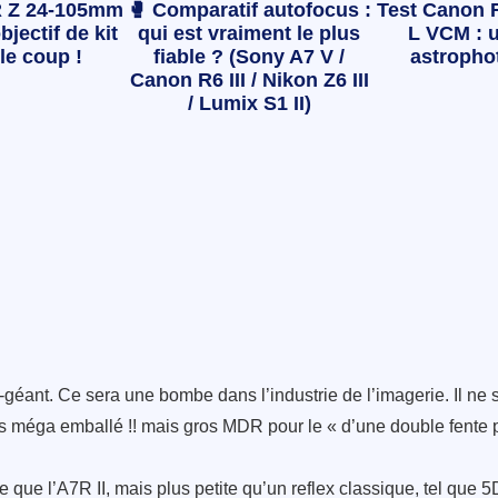
 Z 24-105mm
🥊 Comparatif autofocus :
Test Canon 
bjectif de kit
qui est vraiment le plus
L VCM : u
le coup !
fiable ? (Sony A7 V /
astropho
Canon R6 III / Nikon Z6 III
/ Lumix S1 II)
ant. Ce sera une bombe dans l’industrie de l’imagerie. Il ne s’a
s méga emballé !! mais gros MDR pour le « d’une double fente p
!
e que l’A7R II, mais plus petite qu’un reflex classique, tel que 