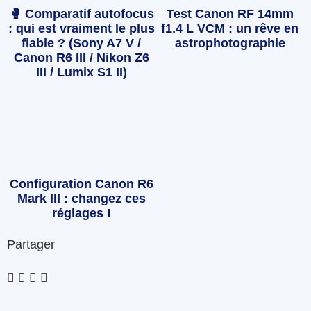
🥊 Comparatif autofocus
Test Canon RF 14mm
: qui est vraiment le plus
f1.4 L VCM : un rêve en
fiable ? (Sony A7 V /
astrophotographie
Canon R6 III / Nikon Z6
III / Lumix S1 II)
Configuration Canon R6
Mark III : changez ces
réglages !
Partager