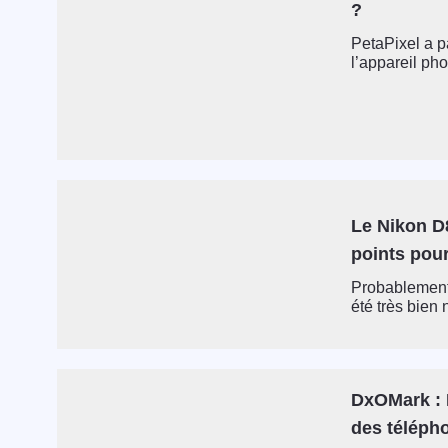
?
PetaPixel a p
l’appareil ph
Le Nikon D8
points pou
Probablement 
été très bien
DxOMark : M
des télépho