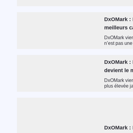
DxOMark : L
meilleurs 
DxOMark vient
n’est pas une
DxOMark : L
devient le 
DxOMark vient
plus élevée ja
DxOMark : L