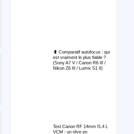
🥊 Comparatif autofocus : qui
est vraiment le plus fiable ?
(Sony A7 V / Canon R6 III /
Nikon Z6 III / Lumix S1 II)
Test Canon RF 14mm f1.4 L
VCM : un rêve en