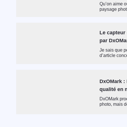
Qu’on aime ou
paysage phot
Le capteur 
par DxOMa
Je sais que po
d’article conce
DxOMark : 
qualité en
DxOMark procè
photo, mais d