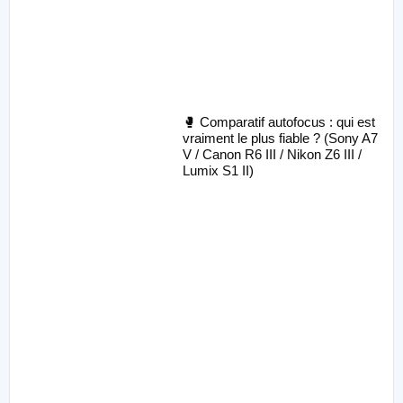
🥊 Comparatif autofocus : qui est
vraiment le plus fiable ? (Sony A7
V / Canon R6 III / Nikon Z6 III /
Lumix S1 II)