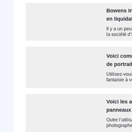
Bowens In
en liquida
Il y a un pe
la société d
Voici com
de portrai
Utilisez-vou
fantaisie à v
Voici les 
panneaux 
Outre l’utili
photographes