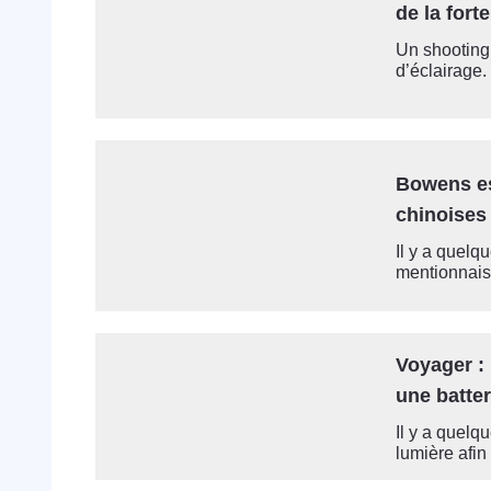
de la fort
Un shooting 
d’éclairage. 
Bowens es
chinoises
Il y a quelq
mentionnais 
Voyager : 
une batter
Il y a quelq
lumière afin 