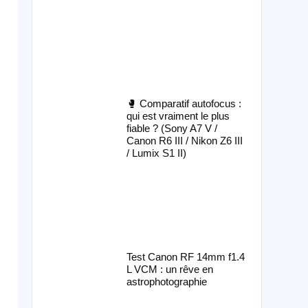
🥊 Comparatif autofocus :
qui est vraiment le plus
fiable ? (Sony A7 V /
Canon R6 III / Nikon Z6 III
/ Lumix S1 II)
Test Canon RF 14mm f1.4
L VCM : un rêve en
astrophotographie