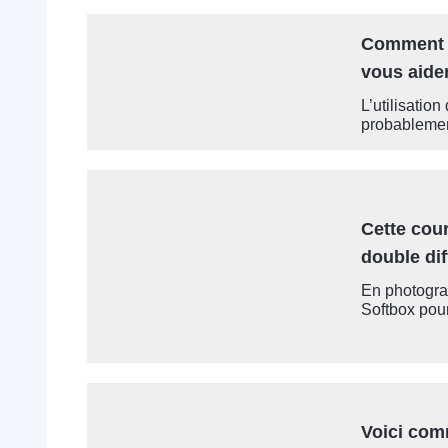
Comment l
vous aider
L’utilisatio
probablemen
Cette cour
double dif
En photogra
Softbox pour 
Voici com