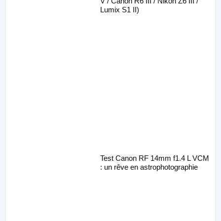
V / Canon R6 III / Nikon Z6 III /
Lumix S1 II)
Test Canon RF 14mm f1.4 L VCM
: un rêve en astrophotographie