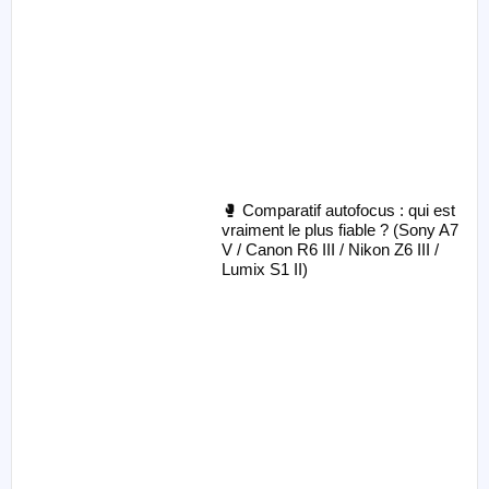
🥊 Comparatif autofocus : qui est
vraiment le plus fiable ? (Sony A7
V / Canon R6 III / Nikon Z6 III /
Lumix S1 II)