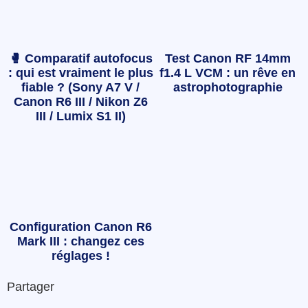
🥊 Comparatif autofocus
Test Canon RF 14mm
: qui est vraiment le plus
f1.4 L VCM : un rêve en
fiable ? (Sony A7 V /
astrophotographie
Canon R6 III / Nikon Z6
III / Lumix S1 II)
Configuration Canon R6
Mark III : changez ces
réglages !
Partager