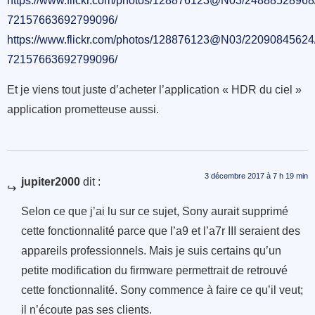
https://www.flickr.com/photos/128876123@N03/24888528968/
72157663692799096/
https://www.flickr.com/photos/128876123@N03/22090845624/
72157663692799096/
Et je viens tout juste d’acheter l’application « HDR du ciel »
application prometteuse aussi.
3 décembre 2017 à 7 h 19 min
jupiter2000
dit :
Selon ce que j’ai lu sur ce sujet, Sony aurait supprimé
cette fonctionnalité parce que l’a9 et l’a7r III seraient des
appareils professionnels. Mais je suis certains qu’un
petite modification du firmware permettrait de retrouvé
cette fonctionnalité. Sony commence à faire ce qu’il veut;
il n’écoute pas ses clients.