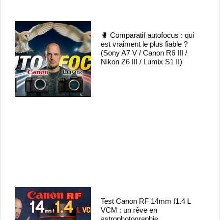
🥊 Comparatif autofocus : qui
est vraiment le plus fiable ?
(Sony A7 V / Canon R6 III /
Nikon Z6 III / Lumix S1 II)
Test Canon RF 14mm f1.4 L
VCM : un rêve en
astrophotographie