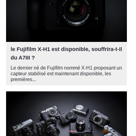
le Fujifilm X-H1 est disponible, souffrira-t-il
du A7III ?
Le dernier né de Fujifilm nommé X-H1 proposant un
capteur stabilisé est maintenant disponible, les
premières...