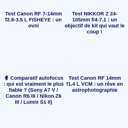
Test Canon RF 7-14mm
Test NIKKOR Z 24-
f2.8-3.5 L FISHEYE : un
105mm f/4-7.1 : un
ovni
objectif de kit qui vaut le
coup !
🥊 Comparatif autofocus
Test Canon RF 14mm
: qui est vraiment le plus
f1.4 L VCM : un rêve en
fiable ? (Sony A7 V /
astrophotographie
Canon R6 III / Nikon Z6
III / Lumix S1 II)