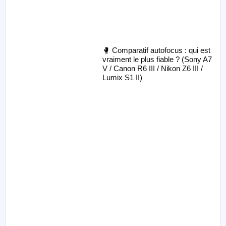
🥊 Comparatif autofocus : qui est
vraiment le plus fiable ? (Sony A7
V / Canon R6 III / Nikon Z6 III /
Lumix S1 II)