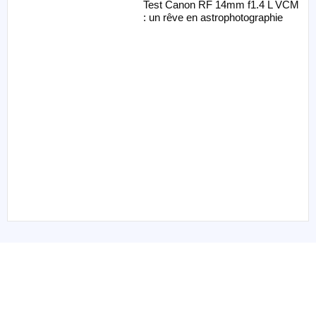
Test Canon RF 14mm f1.4 L VCM
: un rêve en astrophotographie