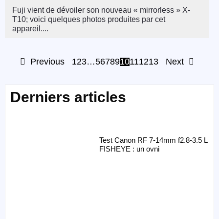
Fuji vient de dévoiler son nouveau « mirrorless » X-
T10; voici quelques photos produites par cet
appareil....
Previous
1
2
3
…
5
6
7
8
9
10
11
12
13
Next
Derniers articles
Test Canon RF 7-14mm f2.8-3.5 L
FISHEYE : un ovni