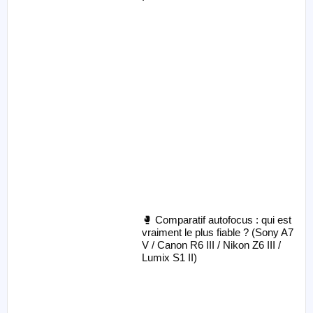
🥊 Comparatif autofocus : qui est
vraiment le plus fiable ? (Sony A7
V / Canon R6 III / Nikon Z6 III /
Lumix S1 II)