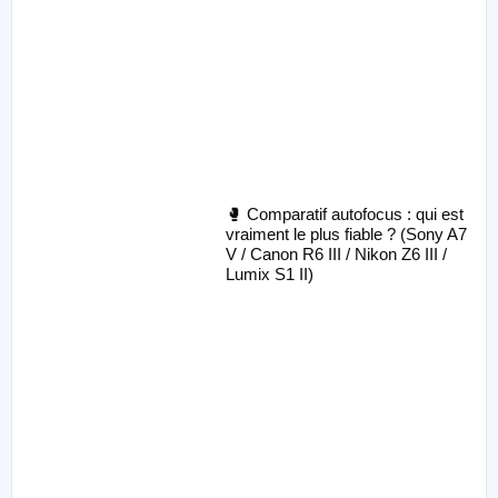
🥊 Comparatif autofocus : qui est
vraiment le plus fiable ? (Sony A7
V / Canon R6 III / Nikon Z6 III /
Lumix S1 II)