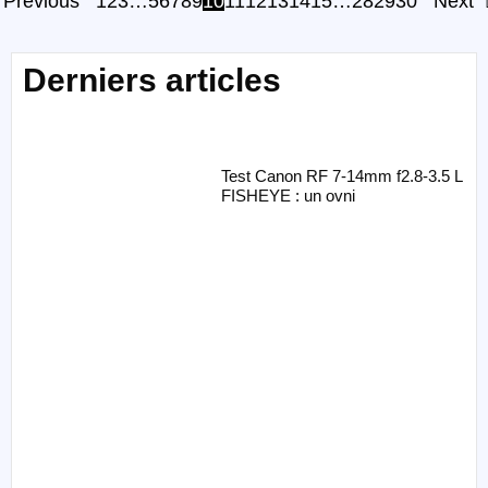
Previous
1
2
3
…
5
6
7
8
9
10
11
12
13
14
15
…
28
29
30
Next
Derniers articles
Test Canon RF 7-14mm f2.8-3.5 L
FISHEYE : un ovni