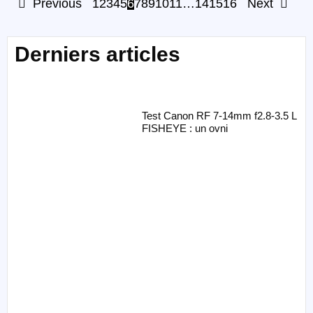
Previous
1
2
3
4
5
6
7
8
9
10
11
…
14
15
16
Next
Derniers articles
Test Canon RF 7-14mm f2.8-3.5 L
FISHEYE : un ovni