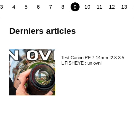
3
4
5
6
7
8
9
10
11
12
13
Derniers articles
Test Canon RF 7-14mm f2.8-3.5
L FISHEYE : un ovni