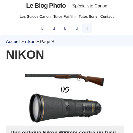
Le Blog Photo
Spécialiste Canon
Les Guides Canon
Tutos Fujifilm
Tutos Sony
Contact
Accueil
»
nikon
»
Page 9
NIKON
Une optique Nikon 600mm contre un fusil