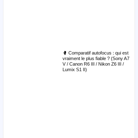
🥊 Comparatif autofocus : qui est
vraiment le plus fiable ? (Sony A7
V / Canon R6 III / Nikon Z6 III /
Lumix S1 II)