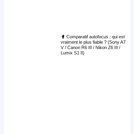
🥊 Comparatif autofocus : qui est
vraiment le plus fiable ? (Sony A7
V / Canon R6 III / Nikon Z6 III /
Lumix S1 II)