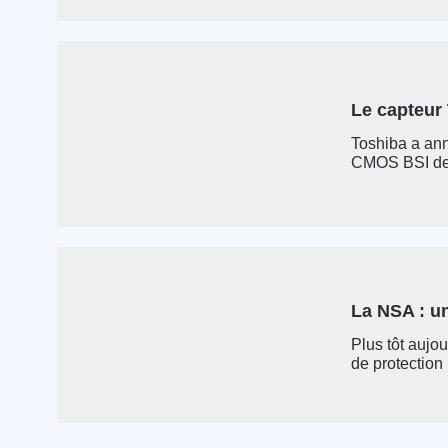
Le capteur
Toshiba a an
CMOS BSI de 
La NSA : u
Plus tôt aujo
de protection u