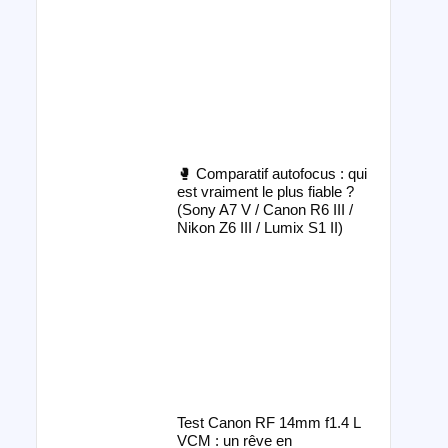
🥊 Comparatif autofocus : qui
est vraiment le plus fiable ?
(Sony A7 V / Canon R6 III /
Nikon Z6 III / Lumix S1 II)
Test Canon RF 14mm f1.4 L
VCM : un rêve en