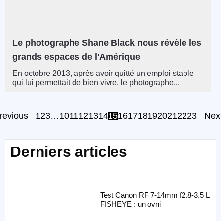
Le photographe Shane Black nous révèle les
grands espaces de l'Amérique
En octobre 2013, après avoir quitté un emploi stable
qui lui permettait de bien vivre, le photographe...
revious
1
2
3
…
10
11
12
13
14
15
16
17
18
19
20
21
22
23
Nex
Derniers articles
Test Canon RF 7-14mm f2.8-3.5 L
FISHEYE : un ovni