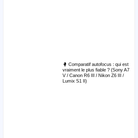
🥊 Comparatif autofocus : qui est
vraiment le plus fiable ? (Sony A7
V / Canon R6 III / Nikon Z6 III /
Lumix S1 II)