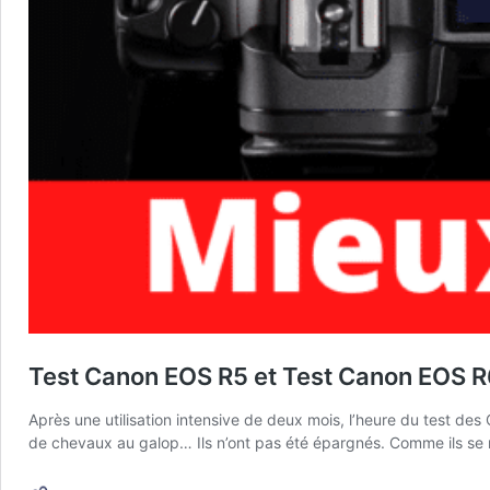
Test Canon EOS R5 et Test Canon EOS R6 
Après une utilisation intensive de deux mois, l’heure du test de
de chevaux au galop… Ils n’ont pas été épargnés. Comme ils se 