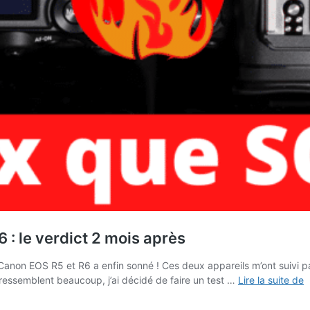
: le verdict 2 mois après
s Canon EOS R5 et R6 a enfin sonné ! Ces deux appareils m’ont suivi 
T
ressemblent beaucoup, j’ai décidé de faire un test …
Lire la suite de
C
E