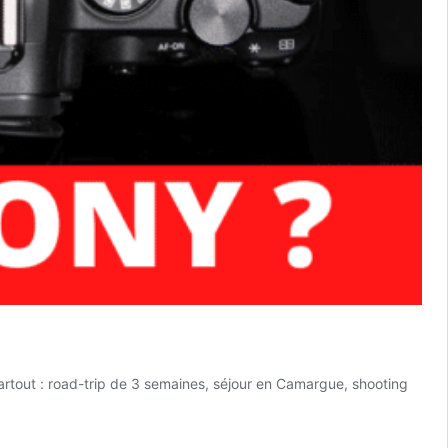
partout : road-trip de 3 semaines, séjour en Camargue, shooting
est
anon
OS