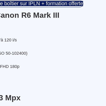
e boîtier sur IPLN + formation offerte
Canon R6 Mark III
à 120 i/s
ISO 50-102400)
, FHD 180p
33 Mpx