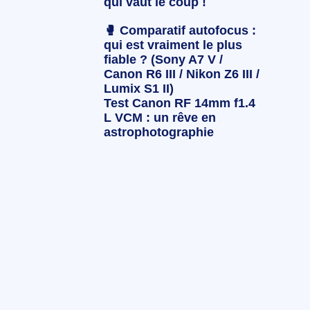
qui vaut le coup !
🥊 Comparatif autofocus :
qui est vraiment le plus
fiable ? (Sony A7 V /
Canon R6 III / Nikon Z6 III /
Lumix S1 II)
Test Canon RF 14mm f1.4
L VCM : un rêve en
astrophotographie