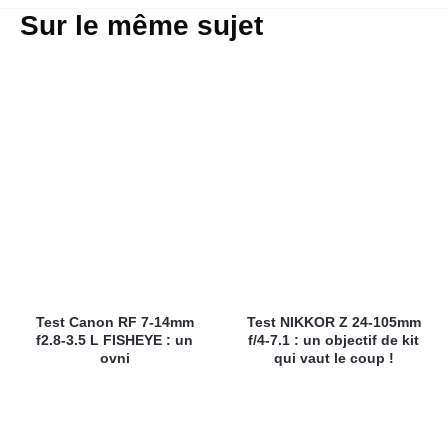
Sur le même sujet
Test Canon RF 7-14mm
Test NIKKOR Z 24-105mm
f2.8-3.5 L FISHEYE : un
f/4-7.1 : un objectif de kit
ovni
qui vaut le coup !