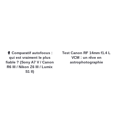
🥊 Comparatif autofocus :
Test Canon RF 14mm f1.4 L
qui est vraiment le plus
VCM : un rêve en
fiable ? (Sony A7 V / Canon
astrophotographie
R6 III / Nikon Z6 III / Lumix
S1 II)