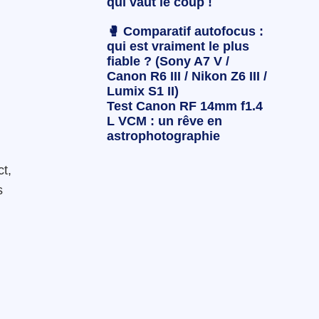
qui vaut le coup !
🥊 Comparatif autofocus :
qui est vraiment le plus
fiable ? (Sony A7 V /
Canon R6 III / Nikon Z6 III /
Lumix S1 II)
Test Canon RF 14mm f1.4
L VCM : un rêve en
astrophotographie
ct,
s