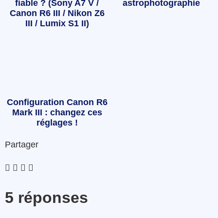
fiable ? (Sony A7 V /
astrophotographie
Canon R6 III / Nikon Z6
III / Lumix S1 II)
Configuration Canon R6
Mark III : changez ces
réglages !
Partager
5 réponses