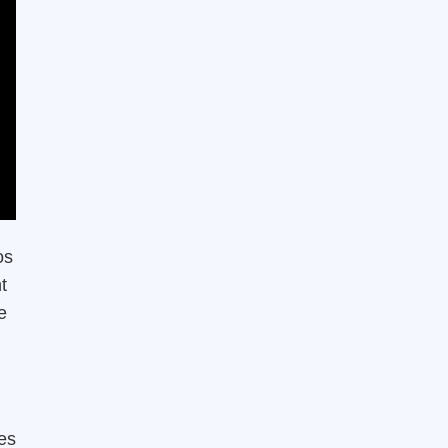
os
t
e
des