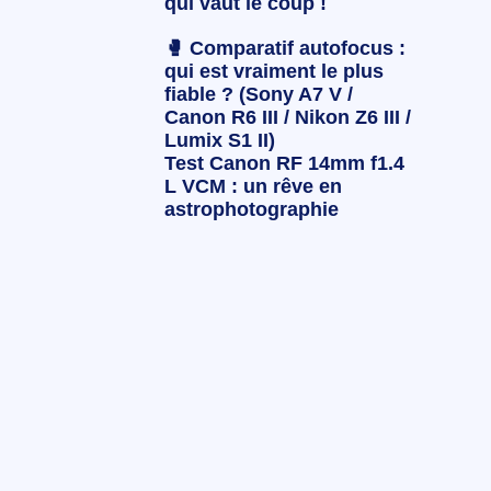
qui vaut le coup !
🥊 Comparatif autofocus :
qui est vraiment le plus
fiable ? (Sony A7 V /
Canon R6 III / Nikon Z6 III /
Lumix S1 II)
Test Canon RF 14mm f1.4
L VCM : un rêve en
astrophotographie