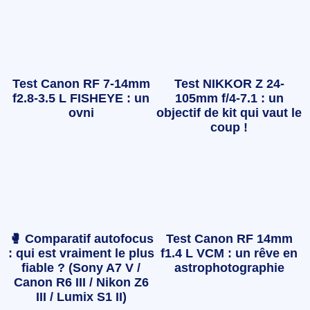
Test Canon RF 7-14mm
Test NIKKOR Z 24-
f2.8-3.5 L FISHEYE : un
105mm f/4-7.1 : un
ovni
objectif de kit qui vaut le
coup !
🥊 Comparatif autofocus
Test Canon RF 14mm
: qui est vraiment le plus
f1.4 L VCM : un rêve en
fiable ? (Sony A7 V /
astrophotographie
Canon R6 III / Nikon Z6
III / Lumix S1 II)