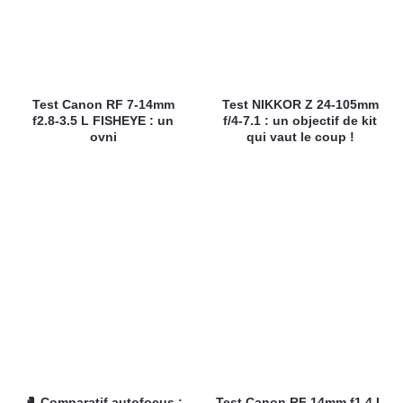
Test Canon RF 7-14mm
Test NIKKOR Z 24-105mm
f2.8-3.5 L FISHEYE : un
f/4-7.1 : un objectif de kit
ovni
qui vaut le coup !
🥊 Comparatif autofocus :
Test Canon RF 14mm f1.4 L