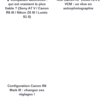
qui est vraiment le plus
VCM : un rêve en
fiable ? (Sony A7 V / Canon
astrophotographie
R6 III / Nikon Z6 III / Lumix
S1 II)
Configuration Canon R6
Mark III : changez ces
réglages !