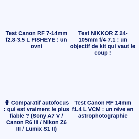
Test Canon RF 7-14mm
Test NIKKOR Z 24-
f2.8-3.5 L FISHEYE : un
105mm f/4-7.1 : un
ovni
objectif de kit qui vaut le
coup !
🥊 Comparatif autofocus
Test Canon RF 14mm
: qui est vraiment le plus
f1.4 L VCM : un rêve en
fiable ? (Sony A7 V /
astrophotographie
Canon R6 III / Nikon Z6
III / Lumix S1 II)