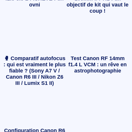
ovni
objectif de kit qui vaut le
coup !
🥊 Comparatif autofocus
Test Canon RF 14mm
: qui est vraiment le plus
f1.4 L VCM : un rêve en
fiable ? (Sony A7 V /
astrophotographie
Canon R6 III / Nikon Z6
III / Lumix S1 II)
Configuration Canon R6