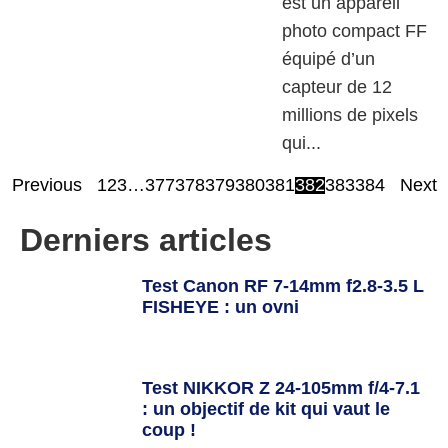
est un appareil
photo compact FF
équipé d’un
capteur de 12
millions de pixels
qui...
Previous
1
2
3
…
377
378
379
380
381
382
383
384
Next
Derniers articles
Test Canon RF 7-14mm f2.8-3.5 L
FISHEYE : un ovni
Test NIKKOR Z 24-105mm f/4-7.1
: un objectif de kit qui vaut le
coup !