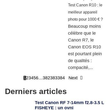
Test Canon R10 : le
meilleur appareil
photo pour 1000 € ?
Beaucoup moins
célèbre que le
Canon R7, le
Canon EOS R10
est pourtant plein
de qualités :
compacité,...
1
2
3
4
5
6
…
382
383
384
Next
Derniers articles
Test Canon RF 7-14mm f2.8-3.5 L
FISHEYE : un ovni