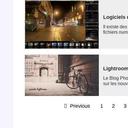
Logiciels
Il existe de
fichiers numé
Lightroom
Le Blog Phot
sur les nouv
Previous
1
2
3