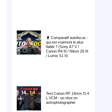
🥊 Comparatif autofocus :
qui est vraiment le plus
fiable ? (Sony A7 V /
Canon R6 III / Nikon Z6 III
/ Lumix S1 II)
Test Canon RF 14mm f1.4
L VCM : un rêve en
astrophotographie